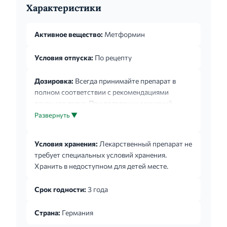
Характеристики
Активное вещество:
Метформин
Условия отпуска:
По рецепту
Дозировка:
Всегда принимайте препарат в
полном соответствии с рекомендациями
лечащего врача. При появлении сомнений
посоветуйтесь с лечащим врачом или
Развернуть ▼
работником аптеки. Рекомендуемая доза: доза
препарата Сиофор Лонг подбирается врачом
Условия хранения:
Лекарственный препарат не
индивидуально для пациента на основании
требует специальных условий хранения.
результатов измерения концентрации глюкозы
Хранить в недоступном для детей месте.
(уровня сахара) в крови. Монотерапия и
комбинированная терапия в сочетании с
Срок годности:
3 года
другими гипогликемическими средствами при
сахарном диабете 2 типа: Для пациентов, не
Страна:
Германия
принимающих метформин, реко...