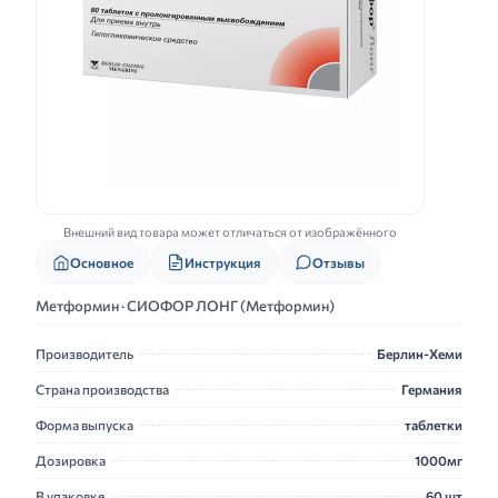
Внешний вид товара может отличаться от изображённого
Основное
Инструкция
Отзывы
Метформин · СИОФОР ЛОНГ (Метформин)
Производитель
Берлин-Хеми
Страна производства
Германия
Форма выпуска
таблетки
Дозировка
1000мг
В упаковке
60 шт