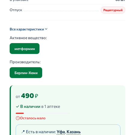
Отпуск
Рецептурный
Все характеристики
Активное вещество:
метформин
Производитель:
Берлин-Хеми
490
₽
от
✓ В наличии
в 1 аптеке
Осталось мало
📍 Есть в наличии:
Уфа
,
Казань