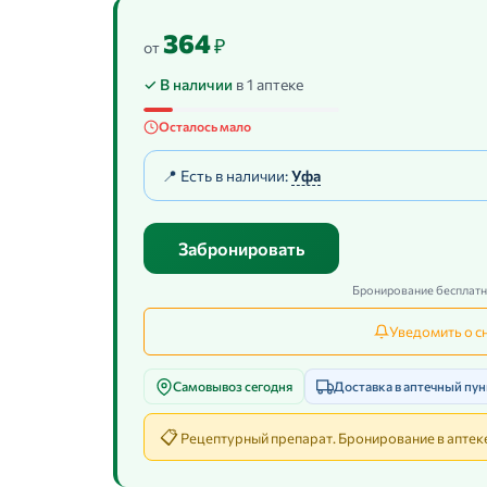
364
₽
от
✓ В наличии
в 1 аптеке
Осталось мало
📍 Есть в наличии:
Уфа
Забронировать
Бронирование бесплатно
Уведомить о с
Самовывоз сегодня
Доставка в аптечный пун
📋
Рецептурный препарат. Бронирование в аптеке