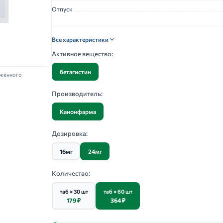
Отпуск
Все характеристики
Активное вещество:
бетагистин
ажённого
Производитель:
Канонфарма
Дозировка:
16мг
24мг
Количество:
таб × 30 шт
таб × 60 шт
179 ₽
364 ₽