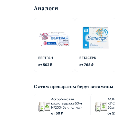
Аналоги
ВЕРТРАН
БЕТАСЕРК
от 502 ₽
от 768 ₽
С этим препаратом берут витамины
Аскорбиновая
АСК
кислота драже 50мг
КИС
№200 (бан. полим.)
50мг
от 50 ₽
от 5