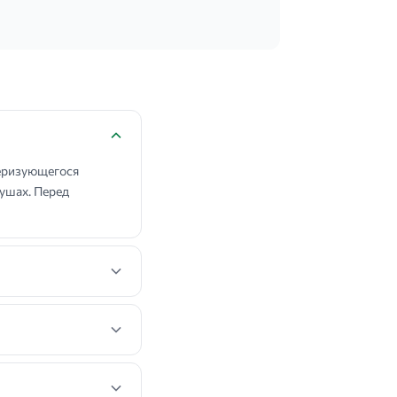
еризующегося
ушах. Перед