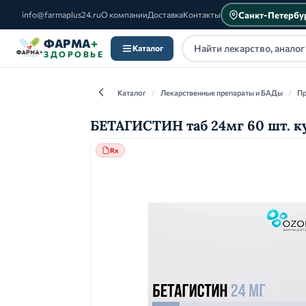
Санкт-Петербу
info@farmaplus24.ru
О компании
Доставка
Контакты
ФАРМА
+
Каталог
ЗДОРОВЬЕ
Каталог
/
Лекарственные препараты и БАДы
/
Пр
БЕТАГИСТИН таб 24мг 60 шт. к
Rx
Каталог