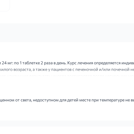
 24 мг: по 1 таблетке 2 раза в день. Курс лечения определяется инд
илого возраста, а также у пациентов с печеночной и/или почечной 
ия; наилучшие результаты иногда достигаются после нескольких мес
енном от света, недоступном для детей месте при температуре не в