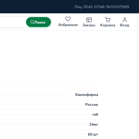
Лиц. Л042-01148-78/00575999
Поиск
Избранное
Заказы
Корзина
Вход
Канонфарма
Россия
таб
24мг
60 шт