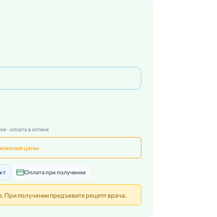
е · оплата в аптеке
нижении цены
кт
Оплата при получении
. При получении предъявите рецепт врача.