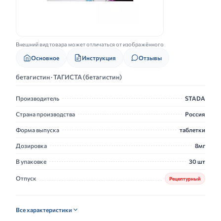
Внешний вид товара может отличаться от изображённого
Основное
Инструкция
Отзывы
бетагистин · ТАГИСТА (бетагистин)
Производитель
STADA
Страна производства
Россия
Форма выпуска
таблетки
Дозировка
8мг
В упаковке
30 шт
Отпуск
Рецептурный
Все характеристики