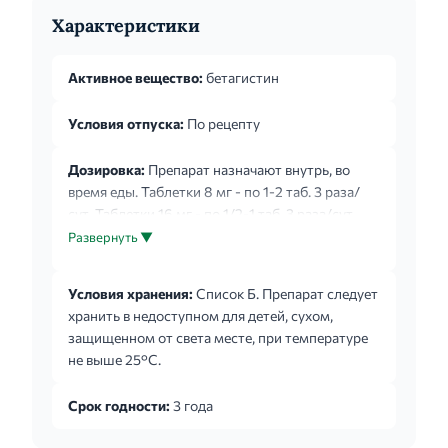
Характеристики
Активное вещество:
бетагистин
Условия отпуска:
По рецепту
Дозировка:
Препарат назначают внутрь, во
время еды. Таблетки 8 мг - по 1-2 таб. 3 раза/
сут. Таблетки 16 мг - по 1/2-1 таб. 3 раза/сут.
Таблетки 24 мг - по 1 таб. 2 раза/сут. Улучшение
Развернуть ▼
обычно отмечается уже в начале терапии,
стабильный терапевтический эффект наступает
Условия хранения:
Список Б. Препарат следует
после двух недель лечения и может нарастать в
хранить в недоступном для детей, сухом,
течение нескольких месяцев лечения. Лечение
защищенном от света месте, при температуре
длительное. Длительность курса лечения
не выше 25°C.
определяется индивидуально.
Срок годности:
3 года