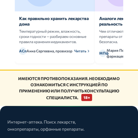
Как правильно хранить лекарства
Аналоги лекарств:
дома
реальность
Температурный режим, влажность,
Чем отличаются ориг
сроки годности — разбираем основные
препараты от дженери
правила хранения медикаментов.
безопасна.
Мария Петрова,
АСп
Анна Сергеевна, провизор
Читать
МПф
фармацевт
ИМЕЮТСЯ ПРОТИВОПОКАЗАНИЯ. НЕОБХОДИМО
ОЗНАКОМИТЬСЯ С ИНСТРУКЦИЕЙ ПО
ПРИМЕНЕНИЮ ИЛИ ПОЛУЧИТЬ КОНСУЛЬТАЦИЮ
СПЕЦИАЛИСТА.
18+
Интернет-аптека. Поиск лекарств,
онкопрепараты, орфанные препараты.