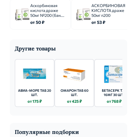
Аскорбиновая
АСКОРБИНОВАЯ
кислота драже
КИСЛОТА драже
50мг №200 (бан.
50мг n200
полим.)
от 50 ₽
от 53 ₽
Другие товары
АВИА-МОРЕ ТАБ 20
ОМАРОН ТАБ 60
БЕТАСЕРК ТАБ
ШТ.
ШТ.
16МГ 30 ШТ.
от 175 ₽
от 425 ₽
от 768 ₽
Популярные подборки