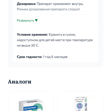
Дозировка:
Препарат применяют внутрь.
Режим дозирования препарата следует
подбирать индивидуально в зависимости от
эффективности и переносимости терапии. При
Развернуть ▼
применении препарата не следует превышать
рекомендованную максимальную суточную
Условия хранения:
Хранить в сухом,
дозу вилдаглиптина (100 мг). Рекомендуемую
недоступном для детей месте при температуре
начальную дозу препарата следует подбирать,
не выше 30 С.
учитывая длительность течения сахарного
диабета и уровень гликемии, состояние
Срок годности:
1 год 6 месяцев
пациента и уже применявшиеся у пациента
схемы лечения вилдаглиптином и/или
метформином. Для уменьшения вы...
Аналоги