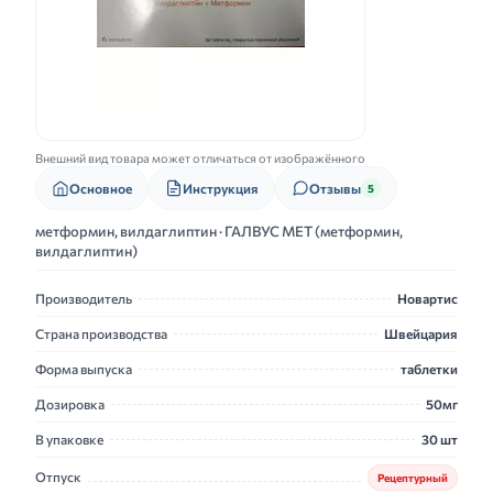
Внешний вид товара может отличаться от изображённого
Основное
Инструкция
Отзывы
5
метформин, вилдаглиптин · ГАЛВУС МЕТ (метформин,
вилдаглиптин)
Производитель
Новартис
Страна производства
Швейцария
Форма выпуска
таблетки
Дозировка
50мг
В упаковке
30 шт
Отпуск
Рецептурный