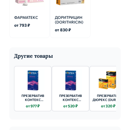
ФАРМАТЕКС
ДОРИТРИЦИН
(DORITHRICIN)
от 793 ₽
от 830 ₽
Другие товары
ПРЕЗЕРВАТИВ
ПРЕЗЕРВАТИВ
ПРЕЗЕРВАТИВ
КОНТЕКС
КОНТЕКС
ДЮРЕКС (DUREX) 3
(CONTEX) 12 ШТ. Ю
(CONTEX) 12 ШТ.
ШТ. INTENSE
от 977 ₽
от 520 ₽
от 320 ₽
ЭНД МИ ОРГАЗМИК
RELIEF - РЕБРА-
ORGASMIC
ТОЧКИ