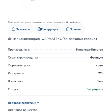
Внешний вид товара может отличаться от изображённого
Основное
Инструкция
Отзывы
бензалкония хлорид · ФАРМАТЕКС (бензалкония хлорид)
Производитель
Иннотера-Иннотек
Страна производства
Франция
Форма выпуска
крем
Дозировка
72г
В упаковке
1 шт
Отпуск
Без рецепта
Все характеристики
Активное вещество: