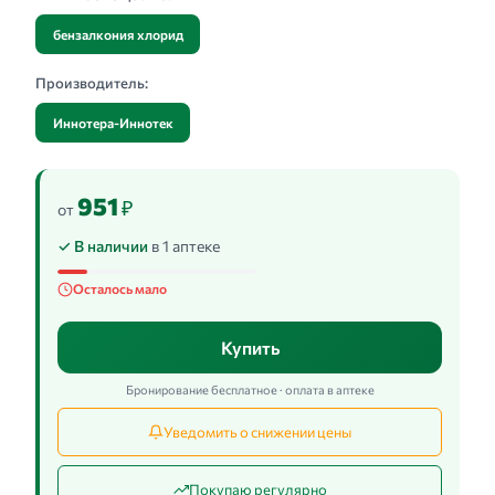
бензалкония хлорид
Производитель:
Иннотера-Иннотек
951
₽
от
✓ В наличии
в 1 аптеке
Осталось мало
Купить
Бронирование бесплатное · оплата в аптеке
Уведомить о снижении цены
Покупаю регулярно