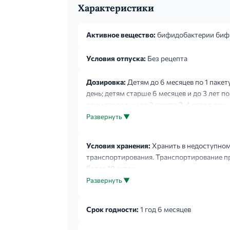
Характеристики
Активное вещество:
бифидобактерии биф
Условия отпуска:
Без рецепта
Дозировка:
Детям до 6 месяцев по 1 пакет
день; детям старше 6 месяцев и до 3 лет по 1
день; взрослым по 2 пакета 3-4 раза в ден
При необходимости курс лечения можно повт
Развернуть ▼
Условия хранения:
Хранить в недоступном
транспортирования. Транспортирование пр
более 10 суток.
Развернуть ▼
Срок годности:
1 год 6 месяцев