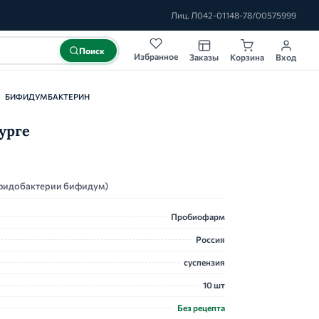
Лиц. Л042-01148-78/00575999
Поиск
Избранное
Заказы
Корзина
Вход
БИФИДУМБАКТЕРИН
урге
идобактерии бифидум)
Пробиофарм
Россия
суспензия
10 шт
Без рецепта