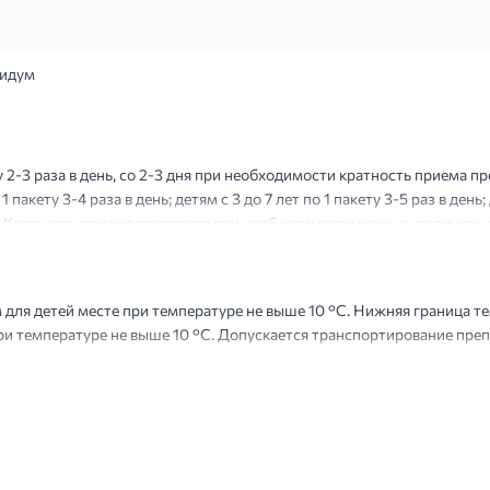
идум
у 2-3 раза в день, со 2-3 дня при необходимости кратность приема п
 пакету 3-4 раза в день; детям с 3 до 7 лет по 1 пакету 3-5 раз в день
ь. Кратность приема препарата при необходимости можно увеличить до
орить 2-3 раза, ка...
 для детей месте при температуре не выше 10 °С. Нижняя граница т
и температуре не выше 10 °С. Допускается транспортирование преп