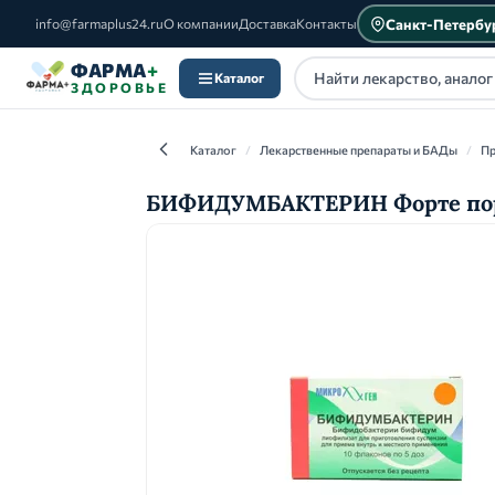
Санкт-Петербу
info@farmaplus24.ru
О компании
Доставка
Контакты
ФАРМА
+
Каталог
ЗДОРОВЬЕ
Каталог
/
Лекарственные препараты и БАДы
/
Пр
БИФИДУМБАКТЕРИН Форте пор. д
Каталог