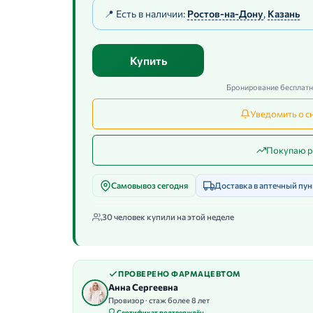
📍 Есть в наличии:
Ростов-на-Дону
,
Казань
Купить
Бронирование бесплатно
Уведомить о с
Покупаю р
Самовывоз сегодня
Доставка в аптечный пун
30 человек купили на этой неделе
ПРОВЕРЕНО ФАРМАЦЕВТОМ
Анна Сергеевна
Провизор · стаж более 8 лет
Сертификат подтверждён