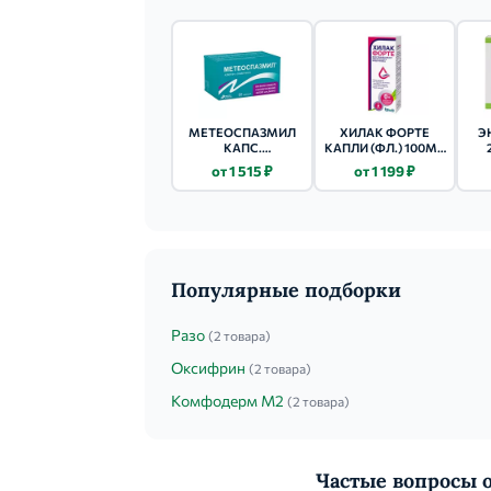
МЕТЕОСПАЗМИЛ
ХИЛАК ФОРТЕ
Э
КАПС.
КАПЛИ (ФЛ.) 100МЛ
60МГ+300МГ 60
ВИШНЕВЫЙ
от 1 515 ₽
от 1 199 ₽
ШТ.
Популярные подборки
Разо
(2 товара)
Оксифрин
(2 товара)
Комфодерм М2
(2 товара)
Частые вопрос