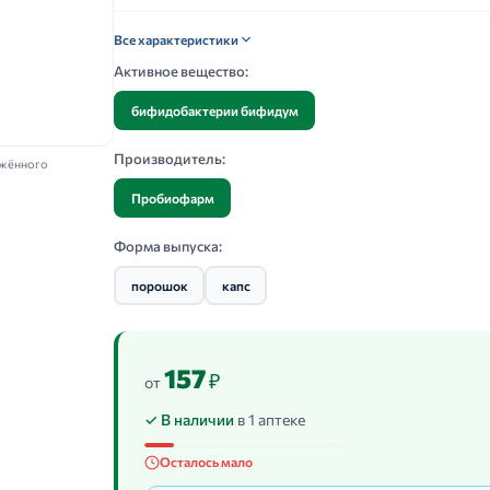
Все характеристики
Активное вещество:
бифидобактерии бифидум
Производитель:
ажённого
Пробиофарм
Форма выпуска:
порошок
капс
157
₽
от
✓ В наличии
в 1 аптеке
Осталось мало