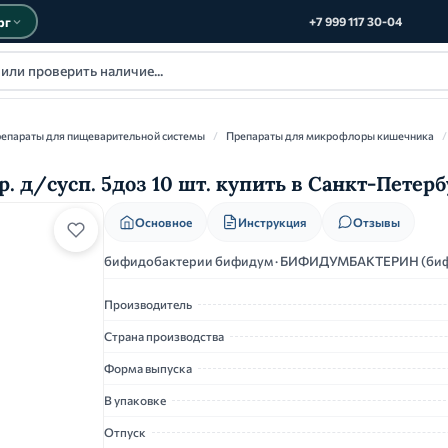
рг
+7 999 117 30-04
епараты для пищеварительной системы
/
Препараты для микрофлоры кишечника
/
/сусп. 5доз 10 шт. купить в Санкт-Петерб
Основное
Инструкция
Отзывы
бифидобактерии бифидум · БИФИДУМБАКТЕРИН (биф
Производитель
Страна производства
Форма выпуска
В упаковке
Отпуск