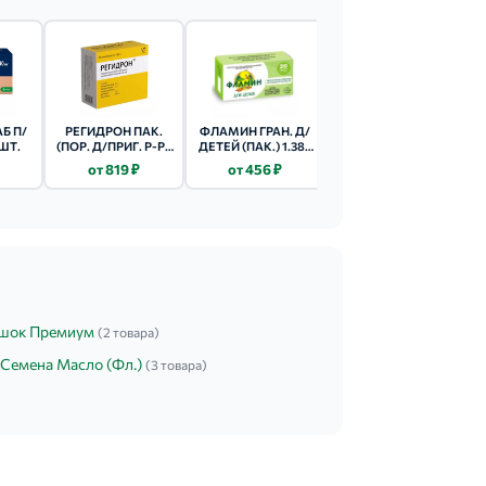
Б П/
РЕГИДРОН ПАК.
ФЛАМИН ГРАН. Д/
ОМЕЗ КАПС. 20МГ
ШТ.
(ПОР. Д/ПРИГ. Р-РА
ДЕТЕЙ (ПАК.) 1.38Г
30 ШТ.
Д/ПРИЕМА
20 ШТ.
от 819 ₽
от 456 ₽
от 230 ₽
ВНУТРЬ) 18,9Г №20
шок Премиум
(2 товара)
 Семена Масло (Фл.)
(3 товара)