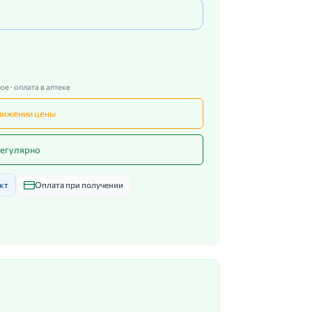
е · оплата в аптеке
нижении цены
егулярно
кт
Оплата при получении