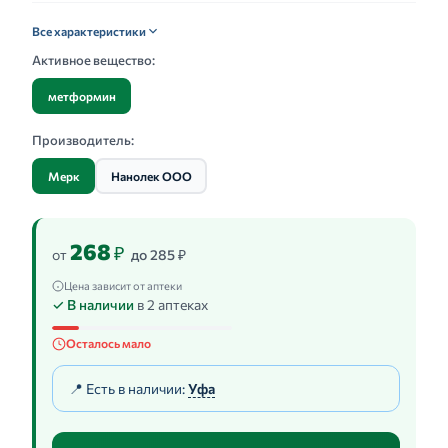
Все характеристики
Активное вещество:
метформин
Производитель:
Мерк
Нанолек ООО
268
₽
от
до 285 ₽
Цена зависит от аптеки
✓ В наличии
в 2 аптеках
Осталось мало
📍 Есть в наличии:
Уфа