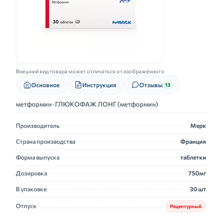
Внешний вид товара может отличаться от изображённого
Основное
Инструкция
Отзывы
13
метформин · ГЛЮКОФАЖ ЛОНГ (метформин)
Производитель
Мерк
Страна производства
Франция
Форма выпуска
таблетки
Дозировка
750мг
В упаковке
30 шт
Отпуск
Рецептурный