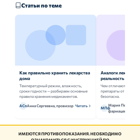
Статьи по теме
Как правильно хранить лекарства
Аналоги лекарств:
дома
реальность
Температурный режим, влажность,
Чем отличаются ориг
сроки годности — разбираем основные
препараты от дженери
правила хранения медикаментов.
безопасна.
Мария Петрова,
АСп
Анна Сергеевна, провизор
Читать
МПф
фармацевт
ИМЕЮТСЯ ПРОТИВОПОКАЗАНИЯ. НЕОБХОДИМО
ОЗНАКОМИТЬСЯ С ИНСТРУКЦИЕЙ ПО