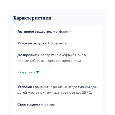
Характеристики
Активное вещество:
метформин
Условия отпуска:
По рецепту
Дозировка:
Препарат Глюкофаж®Лонг в
форме таблеток с пролонгированным
высвобождением, 750 мг принимают внутрь.
Таблетки проглатывают целиком, не
Развернуть ▼
разжевывая, запивая небольшим количеством
жидкости, 1 раз в день во время ужина. Доза
Условия хранения:
Хранить в недоступном для
препарата Глюкофаж®Лонг в форме таблеток с
детей месте при температуре не выше 25 °С.
пролонгированным высвобождением
подбирается врачом индивидуально для
Срок годности:
3 года
каждого пациента на основании результатов
измерения концентрации глюкозы в крови.