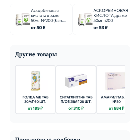
Аскорбиновая
АСКОРБИНОВАЯ
кислота драже
КИСЛОТА драже
50мг №200 (бан.
50мг n200
полим.)
от 50 ₽
от 53 ₽
Другие товары
ГОЛДА МВ ТАБ
СИТАГЛИПТИН ТАБ
АМАРИЛ ТАБ. 1МГ
30МГ 60 ШТ.
П/ОБ 25МГ 28 ШТ.
№30
от 199 ₽
от 310 ₽
от 684 ₽
Популярные подборки