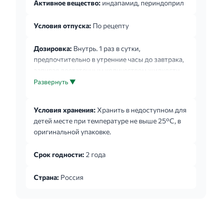
Активное вещество:
индапамид, периндоприл
Условия отпуска:
По рецепту
Дозировка:
Внутрь. 1 раз в сутки,
предпочтительно в утренние часы до завтрака,
запивая достаточным количеством жидкости.
По возможности прием препарата следует
Развернуть ▼
начинать с подбора доз однокомпонентных
препаратов. В случае клинической
Условия хранения:
Хранить в недоступном для
необходимости возможно назначение
детей месте при температуре не выше 25°С, в
комбинированной терапии препаратом сразу
оригинальной упаковке.
после монотерапии одним из входящих в
состав препарата компонентов (периндоприла
Срок годности:
2 года
и индапамида). Дозы приводятся для
соотношения индапамид/периндоприл:
Страна:
Россия
начальная доза - по 1 таблетке 0,625мг+2мг 1
раз ...