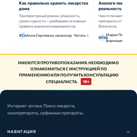
Как правильно хранить лекарства
Аналоги лекарств:
дома
реальность
Температурный режим, влажность,
Чем отличаются ориг
сроки годности — разбираем основные
препараты от дженери
правила хранения медикаментов.
безопасна.
Мария Петрова,
АСп
Анна Сергеевна, провизор
Читать
МПф
фармацевт
ИМЕЮТСЯ ПРОТИВОПОКАЗАНИЯ. НЕОБХОДИМО
ОЗНАКОМИТЬСЯ С ИНСТРУКЦИЕЙ ПО
ПРИМЕНЕНИЮ ИЛИ ПОЛУЧИТЬ КОНСУЛЬТАЦИЮ
СПЕЦИАЛИСТА.
18+
Интернет-аптека. Поиск лекарств,
онкопрепараты, орфанные препараты.
НАВИГАЦИЯ