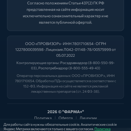
Согласно положениям Статьи 437(2) ГК РФ
представленная на сайте информация носит
исключительно ознакомительный характер и не
является публичной офертой.
ООО «ПРОВИЗОР» · ИНН 7801710654 · ОГРН
1227800039598 · Лицензия Л042-01148-78/00575999 от
05.07.2022
Контролирующие органы:
Росздравнадзор
(8-800-550-99-
03),
Роспотребнадзор
(8-800-555-49-43)
Оператор персональных данных: ООО «ПРОВИЗОР», ИНН
7801710654. Обработка ПДн осуществляется в соответствии с
152-ФЗ. Информация на сайте не является рекламой
лекарственных препаратов (ст. 24 ФЗ-38).
2026 © "ФАРМА+"
Политика
|
Оферта
|
Лицензии
Для работы сайта нужны обязательные cookie. Аналитические cookie
Яндекс Метрики включаются только с вашего согласия.
Политика