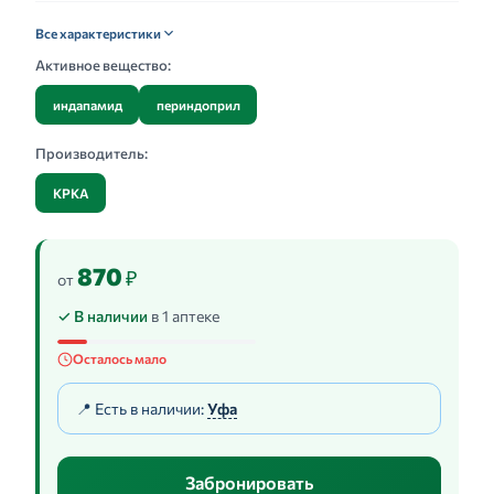
Все характеристики
Активное вещество:
индапамид
периндоприл
Производитель:
КРКА
870
₽
от
✓ В наличии
в 1 аптеке
Осталось мало
📍 Есть в наличии:
Уфа
Забронировать