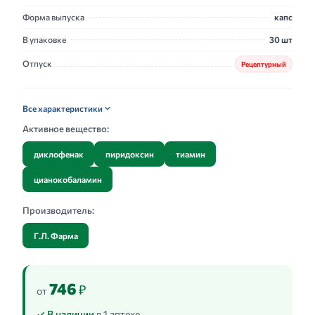
Форма выпуска
капс
В упаковке
30 шт
Отпуск
Рецептурный
Все характеристики
Активное вещество:
диклофенак
пиридоксин
тиамин
цианокобаламин
Производитель:
Г.Л. Фарма
746
₽
от
✓ В наличии
в 1 аптеке