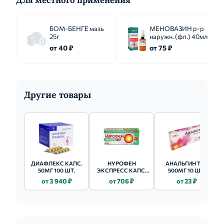
Для местного применения
БОМ-БЕНГЕ мазь
МЕНОВАЗИН р-р
25г
наружн. (фл.) 40мл
от 40 ₽
от 75 ₽
Другие товары
ДИАФЛЕКС КАПС.
НУРОФЕН
АНАЛЬГИН ТАБ
50МГ 100 ШТ.
ЭКСПРЕСС КАПС.
500МГ 10 ШТ.
200МГ 40 ШТ.
от 3 940 ₽
от 706 ₽
от 23 ₽