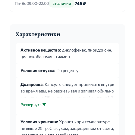
746 ₽
Пн-Вс 09:00-22:00
в наличии
Характеристики
Активное вещество:
диклофенак, пиридоксин,
цианокобаламин, тиамин
Условия отпуска:
По рецепту
Дозировка:
Капсулы следует принимать внутрь
во время еды, не разжевывая и запивая обильно
жидкостью. Обычно назначают по 1 капсуле 1-3
раза в сутки. Взрослым Нейродикловит
Развернуть ▼
назначают по 1 капсуле в начале лечения 3 раза
в сутки, в качестве поддерживающей дозы - 1-2
Условия хранения:
Хранить при температуре
раза в сутки. Длительность терапии зависит от
не выше 25 гр. С в сухом, защищенном от света,
характера и тяжести заболевания.
недоступном для детей месте.