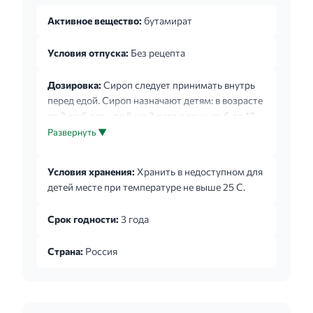
Активное вещество:
бутамират
Условия отпуска:
Без рецепта
Дозировка:
Сироп следует принимать внутрь
перед едой. Сироп назначают детям: в возрасте
от 3 до 6 лет - по 5 мл 3 раза в день; от 6 до 12
лет - по 10 мл 3 раза в день; 12 лет и старше - по
Развернуть ▼
15 мл 3 раза в день. Взрослые - по 15 мл 4 раза в
день. При приеме препарата следует
Условия хранения:
Хранить в недоступном для
использовать мерное приспособление.
детей месте при температуре не выше 25 С.
Срок годности:
3 года
Страна:
Россия