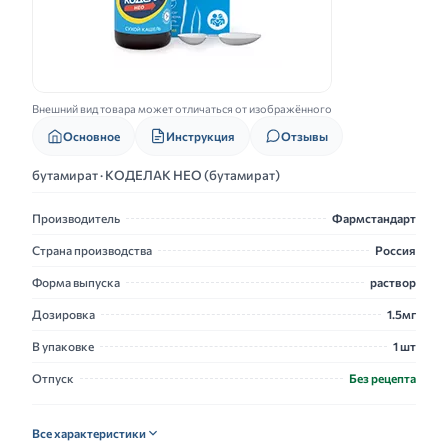
Внешний вид товара может отличаться от изображённого
Основное
Инструкция
Отзывы
бутамират · КОДЕЛАК НЕО (бутамират)
Производитель
Фармстандарт
Страна производства
Россия
Форма выпуска
раствор
Дозировка
1.5мг
В упаковке
1 шт
Отпуск
Без рецепта
Все характеристики