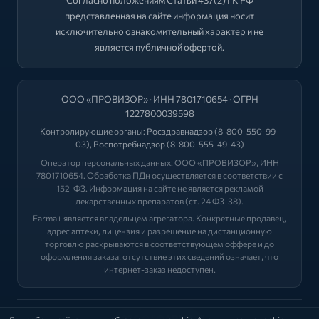
представленная на сайте информация носит
исключительно ознакомительный характер и не
является публичной офертой.
ООО «ПРОВИЗОР» · ИНН 7801710654 · ОГРН
1227800039598
Контролирующие органы:
Росздравнадзор
(8-800-550-99-
03),
Роспотребнадзор
(8-800-555-49-43)
Оператор персональных данных: ООО «ПРОВИЗОР», ИНН
7801710654. Обработка ПДн осуществляется в соответствии с
152-ФЗ. Информация на сайте не является рекламой
лекарственных препаратов (ст. 24 ФЗ-38).
Farma+ является владельцем агрегатора. Конкретные продавец,
адрес аптеки, лицензия и разрешение на дистанционную
торговлю раскрываются в соответствующем оффере и до
оформления заказа; отсутствие этих сведений означает, что
интернет-заказ недоступен.
2026 © "ФАРМА+"