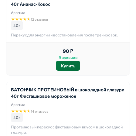
40г Ананас-Кокос
Арсенал
★
★
★
★
★
12 отзывов
40г
Перекус для энергии и восстановления после тренировок.
90 ₽
В наличии
Купить
БАТОНЧИК ПРОТЕИНОВЫЙ в шоколадной глазури
40г Фисташковое мороженое
Арсенал
★
★
★
★
★
14 отзывов
40г
Протеиновый перекус с фисташковым вкусом в шоколадной
глазури.