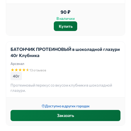
90 ₽
В наличии
Купить
БАТОНЧИК ПРОТЕИНОВЫЙ в шоколадной глазури
40г Клубника
Арсенал
★
★
★
★
★
13 отзывов
40г
Протеиновый перекус со вкусом клубники в шоколадной
глазури.
Доступно в других городах
Заказать