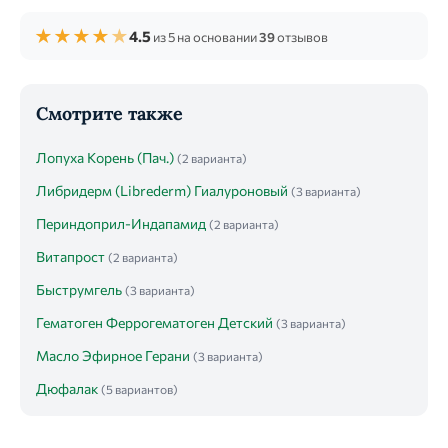
★
★
★
★
★
4.5
из 5 на основании
39
отзывов
Смотрите также
Лопуха Корень (Пач.)
(2 варианта)
Либридерм (Librederm) Гиалуроновый
(3 варианта)
Периндоприл-Индапамид
(2 варианта)
Витапрост
(2 варианта)
Быструмгель
(3 варианта)
Гематоген Феррогематоген Детский
(3 варианта)
Масло Эфирное Герани
(3 варианта)
Дюфалак
(5 вариантов)