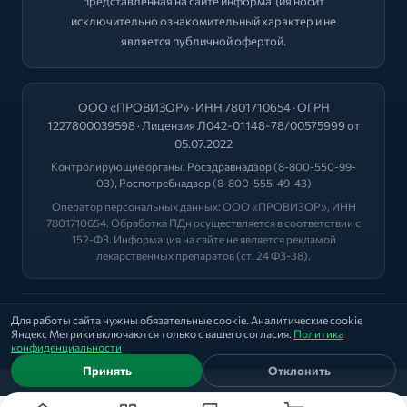
представленная на сайте информация носит
исключительно ознакомительный характер и не
является публичной офертой.
ООО «ПРОВИЗОР» · ИНН 7801710654 · ОГРН
1227800039598 · Лицензия Л042-01148-78/00575999 от
05.07.2022
Контролирующие органы:
Росздравнадзор
(8-800-550-99-
03),
Роспотребнадзор
(8-800-555-49-43)
Оператор персональных данных: ООО «ПРОВИЗОР», ИНН
7801710654. Обработка ПДн осуществляется в соответствии с
152-ФЗ. Информация на сайте не является рекламой
лекарственных препаратов (ст. 24 ФЗ-38).
2026 © "ФАРМА+"
Для работы сайта нужны обязательные cookie. Аналитические cookie
Яндекс Метрики включаются только с вашего согласия.
Политика
Политика
|
Оферта
|
Лицензии
конфиденциальности
Принять
Отклонить