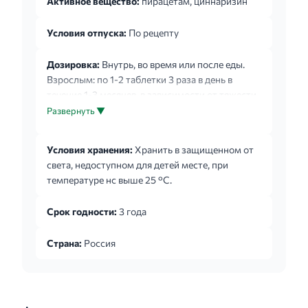
Активное вещество:
пирацетам, циннаризин
Условия отпуска:
По рецепту
Дозировка:
Внутрь, во время или после еды.
Взрослым: по 1-2 таблетки 3 раза в день в
течение 1-3 месяцев, в зависимости от тяжести
заболевания. Возможно проведение повторных
Развернуть ▼
курсов лечения - 2-3 раза в год. Детям старше 5
лет: по 1-2 таблетки 1-2 раза в день. Не
Условия хранения:
Хранить в защищенном от
применять более 3 месяцев. Для профилактики
света, недоступном для детей месте, при
кинетозов: у взрослых - по 1 таблетке, у детей
температуре нс выше 25 °С.
старше 5 лет - по 1/2 таблетки за 30 минут до
начала путешествия; с повторным приемом
Срок годности:
3 года
(при необходимости) каждые 6-8 часов.
Пациенты с нарушением функции ...
Страна:
Россия