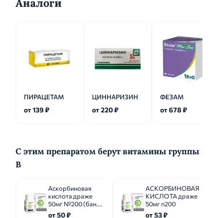
Аналоги
ПИРАЦЕТАМ
ЦИННАРИЗИН
ФЕЗАМ
от 139 ₽
от 220 ₽
от 678 ₽
С этим препаратом берут витамины группы
B
Аскорбиновая
АСКОРБИНОВАЯ
кислота драже
КИСЛОТА драже
50мг №200 (бан.
50мг n200
полим.)
от 50 ₽
от 53 ₽