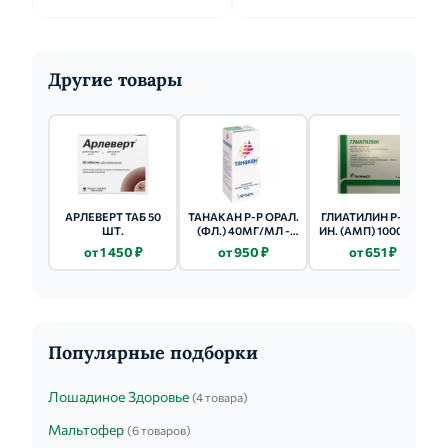
Другие товары
АРЛЕВЕРТ ТАБ 50
ТАНАКАН Р-Р ОРАЛ.
ГЛИАТИЛИН Р-Р Д/
ШТ.
(ФЛ.) 40МГ/МЛ -
ИН. (АМП) 1000МГ -
30МЛ 1 ШТ.
3МЛ 3 ШТ.
от 1 450 ₽
от 950 ₽
от 651 ₽
Популярные подборки
Лошадиное Здоровье
(4 товара)
Мальтофер
(6 товаров)